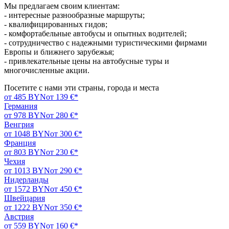
Мы предлагаем своим клиентам:
- интересные разнообразные маршруты;
- квалифицированных гидов;
- комфортабельные автобусы и опытных водителей;
- сотрудничество с надежными туристическими фирмами
Европы и ближнего зарубежья;
- привлекательные цены на автобусные туры и
многочисленные акции.
Посетите с нами эти страны, города и места
от 485 BYN
от 139 €*
Германия
от 978 BYN
от 280 €*
Венгрия
от 1048 BYN
от 300 €*
Франция
от 803 BYN
от 230 €*
Чехия
от 1013 BYN
от 290 €*
Нидерланды
от 1572 BYN
от 450 €*
Швейцария
от 1222 BYN
от 350 €*
Австрия
от 559 BYN
от 160 €*