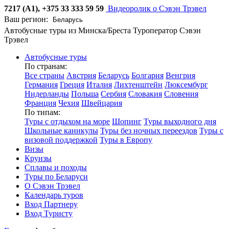
7217 (А1), +375 33 333 59 59
Видеоролик о Сэвэн Трэвел
Ваш регион:
Автобусные туры из Минска/Бреста
Туроператор Сэвэн
Трэвел
Автобусные туры
По странам:
Все страны
Австрия
Беларусь
Болгария
Венгрия
Германия
Греция
Италия
Лихтенштейн
Люксембург
Нидерланды
Польша
Сербия
Словакия
Словения
Франция
Чехия
Швейцария
По типам:
Туры с отдыхом на море
Шопинг
Туры выходного дня
Школьные каникулы
Туры без ночных переездов
Туры с
визовой поддержкой
Туры в Европу
Визы
Круизы
Сплавы и походы
Туры по Беларуси
О Сэвэн Трэвел
Календарь туров
Вход Партнеру
Вход Туристу