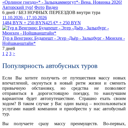
«Орлиное гнездо»* - Зальцкаммергут*- Вена. Новинка 2026!
Авторский тур!
Фото
Видео
6 дней / БЕЗ НОЧНЫХ ПЕРЕЕЗДОВ внутри тура
11.10.2026 - 17.10.2026
1484 BYN + 250 BYN
425 €* + 250 BYN
Тур в Венгрию: Будапешт - Эгер -Дьёр - Зальцбург - Мюнхен -
Нойшванштайн*
7 дней
1
2
3
>
Популярность автобусных туров
Если Вы хотите получить от путешествия массу новых
впечатлений, окунуться в новый ритм жизни и сменить
привычную обстановку, но средства не позволяют
отправиться в дорогостоящую поездку, то наилучшим
вариантом будет автопутешествие. Страшно ехать своим
ходом? В таком случае у Вас один выход – воспользоваться
услугами нашей компании и приобрести у нас автобусный
тур.
Вы получаете сразу массу преимуществ. Во-первых,