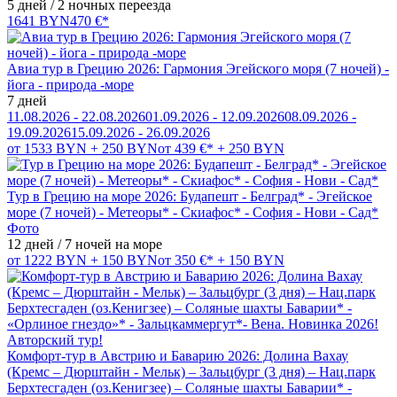
5 дней / 2 ночных переезда
1641 BYN
470 €*
Авиа тур в Грецию 2026: Гармония Эгейского моря (7 ночей) -
йога - природа -море
7 дней
11.08.2026 - 22.08.2026
01.09.2026 - 12.09.2026
08.09.2026 -
19.09.2026
15.09.2026 - 26.09.2026
от 1533 BYN + 250 BYN
от 439 €* + 250 BYN
Тур в Грецию на море 2026: Будапешт - Белград* - Эгейское
море (7 ночей) - Метеоры* - Скиафос* - София - Нови - Сад*
Фото
12 дней / 7 ночей на море
от 1222 BYN + 150 BYN
от 350 €* + 150 BYN
Комфорт-тур в Австрию и Баварию 2026: Долина Вахау
(Кремс – Дюрштайн - Мельк) – Зальцбург (3 дня) – Нац.парк
Берхтесгаден (оз.Кенигзее) – Соляные шахты Баварии* -