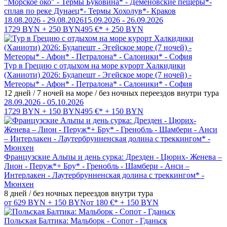
"Морское око" - Термы Буковина* - Деменовские пещеры*-
сплав по реке Дунаец*- Термы Хохолув*- Краков
18.08.2026 - 29.08.2026
15.09.2026 - 26.09.2026
1729 BYN + 250 BYN
495 €* + 250 BYN
Тур в Грецию с отдыхом на море курорт Халкидики
(Ханиоти) 2026: Будапешт - Эгейское море (7 ночей) -
Метеоры* - Афон* - Петралона* - Салоники* - София
12 дней / 7 ночей на море / без ночных переездов внутри тура
28.09.2026 - 05.10.2026
1729 BYN + 150 BYN
495 €* + 150 BYN
Французские Альпы и день сурка: Дрезден - Цюрих- Женева –
Лион - Перуж*+ Бру* - Гренобль - Шамбери - Анси –
Интерлакен - Лаутербрунненская долина с треккингом* -
Мюнхен
8 дней / без ночных переездов внутри тура
от 629 BYN + 150 BYN
от 180 €* + 150 BYN
Польская Балтика: Мальборк - Сопот - Гданьск