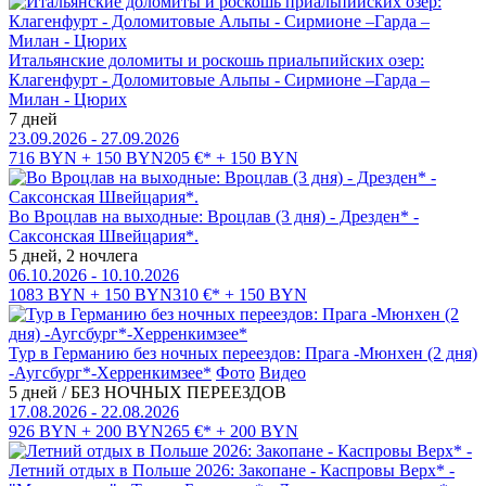
Итальянские доломиты и роскошь приальпийских озер:
Клагенфурт - Доломитовые Альпы - Сирмионе –Гарда –
Милан - Цюрих
7 дней
23.09.2026 - 27.09.2026
716 BYN + 150 BYN
205 €* + 150 BYN
Во Вроцлав на выходные: Вроцлав (3 дня) - Дрезден* -
Саксонская Швейцария*.
5 дней, 2 ночлега
06.10.2026 - 10.10.2026
1083 BYN + 150 BYN
310 €* + 150 BYN
Тур в Германию без ночных переездов: Прага -Мюнхен (2 дня)
-Аугсбург*-Херренкимзее*
Фото
Видео
5 дней / БЕЗ НОЧНЫХ ПЕРЕЕЗДОВ
17.08.2026 - 22.08.2026
926 BYN + 200 BYN
265 €* + 200 BYN
Летний отдых в Польше 2026: Закопане - Каспровы Верх* -