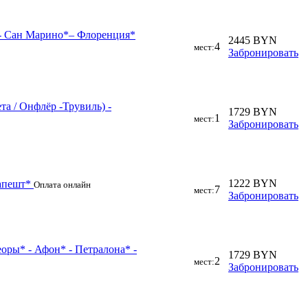
е - Сан Марино*– Флоренция*
2445 BYN
4
мест:
Забронировать
та / Онфлёр -Трувиль) -
1729 BYN
1
мест:
Забронировать
1222 BYN
дапешт*
Оплата онлайн
7
мест:
Забронировать
еоры* - Афон* - Петралона* -
1729 BYN
2
мест:
Забронировать