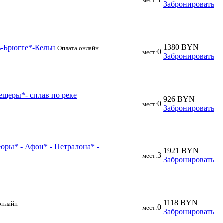
мест:
Забронировать
1380 BYN
ь-Брюгге*-Кельн
Оплата онлайн
0
мест:
Забронировать
ещеры*- сплав по реке
926 BYN
0
мест:
Забронировать
еоры* - Афон* - Петралона* -
1921 BYN
3
мест:
Забронировать
1118 BYN
онлайн
0
мест:
Забронировать