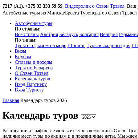
7217 (А1), +375 33 333 59 59
Видеоролик о Сэвэн Трэвел
Ваш 
Автобусные туры из Минска/Бреста
Туроператор Сэвэн Трэвел
Автобусные туры
По странам:
Все страны
Австрия
Беларусь
Болгария
Венгрия
Германи
По типам:
Туры с отдыхом на море
Шопинг
Туры выходного дня
Шк
Визы
Круизы
Сплавы и походы
Туры по Беларуси
О Сэвэн Трэвел
Календарь туров
Вход Партнеру
Вход Туристу
Главная
Календарь туров 2026
Календарь туров
Расписание и график заездов всех туров компании «Сэвэн Трэве
наличие мест, туры по акциям и в праздничные даты.
Мы ждем 