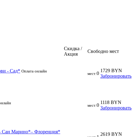
Скидка /
Свободно мест
Акция
1729 BYN
ови - Сад*
Оплата онлайн
0
мест:
Забронировать
1118 BYN
онлайн
0
мест:
Забронировать
е - Сан Марино*– Флоренция*
2619 BYN
1