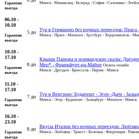
Минск - Мишкольц - Белград - София - Салоники - Эгейс
Гарантия
выезда
06.10 -
10.10
Тур в Германию без ночных переездов: Прага
5 дн
Минск - Прага - Мюнхен - Аугсбург - Херренинзель - Ми
Гарантия
выезда
10.10 -
17.10
Крыши Парижа и нормандские скалы: Дрезден -
8 дн
Мец* - Франкфурт-на-Майне
Оплата онлайн
Гарантия
Минск - Дрезден - Брюссель - Париж - Минск
выезда
11.10 -
17.10
Тур в Венгрию: Будапешт - Эгер -Дьёр - Зал
7 дн
Минск - Эгер - Будапешт - Зальцбург - Мюнхен - Минск
Гарантия
выезда
16.10 -
23.10
Вкусы Италии без ночных переездов: Люблян
8 дн
Минск - Любляна - Триест - Болонья - Флоренция - Равен
Гарантия
выезда