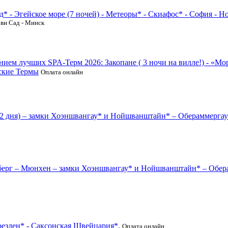
д* - Эгейское море (7 ночей) - Метеоры* - Скиафос* - София - Н
ови Сад - Минск
ием лучших SPA-Терм 2026: Закопане ( 3 ночи на вилле!) - «М
ские Термы
Оплата онлайн
(2 дня) – замки Хоэншвангау* и Нойшванштайн* – Обераммергау*
берг – Мюнхен – замки Хоэншвангау* и Нойшванштайн* – Обер
Дрезден* - Саксонская Швейцария*.
Оплата онлайн