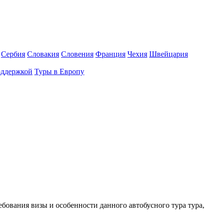
Сербия
Словакия
Словения
Франция
Чехия
Швейцария
оддержкой
Туры в Европу
ребования визы и особенности данного автобусного тура тура,