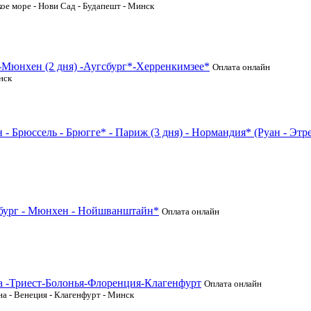
кое море - Нови Сад - Будапешт - Минск
 -Мюнхен (2 дня) -Аугсбург*-Херренкимзее*
Оплата онлайн
нск
 Брюссель - Брюгге* - Париж (3 дня) - Нормандия* (Руан - Этре
ьцбург - Мюнхен - Нойшванштайн*
Оплата онлайн
а -Триест-Болонья-Флоренция-Клагенфурт
Оплата онлайн
на - Венеция - Клагенфурт - Минск