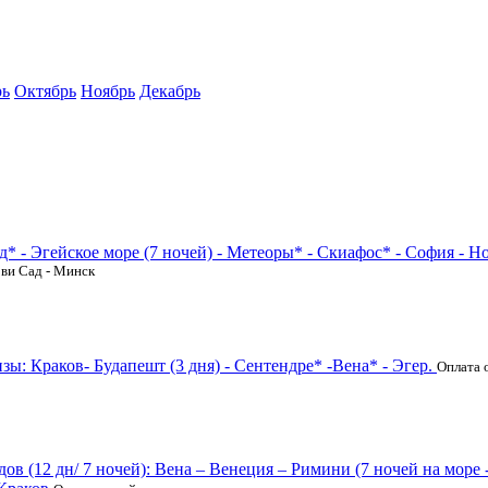
рь
Октябрь
Ноябрь
Декабрь
д* - Эгейское море (7 ночей) - Метеоры* - Скиафос* - София - Н
ови Сад - Минск
ы: Краков- Будапешт (3 дня) - Сентендре* -Вена* - Эгер.
Оплата 
дов (12 дн/ 7 ночей): Вена – Венеция – Римини (7 ночей на мор