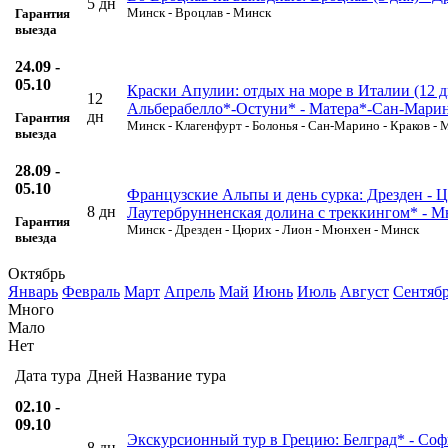
5 дн
Минск - Вроцлав - Минск
Гарантия
выезда
24.09 -
05.10
Краски Апулии: отдых на море в Италии (12 дн
12
Альберабелло*-Остуни* - Матера*-Сан-Марин
дн
Гарантия
Минск - Клагенфурт - Болонья - Сан-Марино - Краков - 
выезда
28.09 -
05.10
Французские Альпы и день сурка: Дрезден - Ц
8 дн
Лаутербрунненская долина с треккингом* - 
Гарантия
Минск - Дрезден - Цюрих - Лион - Мюнхен - Минск
выезда
Октябрь
Январь
Февраль
Март
Апрель
Май
Июнь
Июль
Август
Сентяб
Много
Мало
Нет
Дата тура
Дней
Название тура
02.10 -
09.10
Экскурсионный тур в Грецию: Белград* - Софи
8 дн