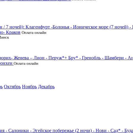
 / 7 ночей): Клагенфурт -Болонья - Ионическое море (7 ночей) -
о- Краков
Оплата онлайн
Минск
юрих- Женева – Лион - Перуж*+ Бру* - Гренобль - Шамбери - Ан
Мюнхен
Оплата онлайн
рь
Октябрь
Ноябрь
Декабрь
я - Салоники - Эгейское побережье (2 ночи) - Нови - Сад* - Бу