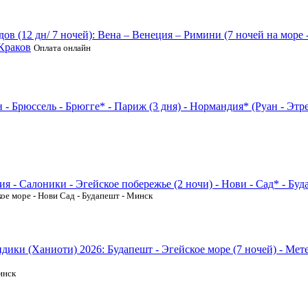
дов (12 дн/ 7 ночей): Вена – Венеция – Римини (7 ночей на мор
 Краков
Оплата онлайн
 Брюссель - Брюгге* - Париж (3 дня) - Нормандия* (Руан - Этре
я - Салоники - Эгейское побережье (2 ночи) - Нови - Сад* - Бу
кое море - Нови Сад - Будапешт - Минск
дики (Ханиоти) 2026: Будапешт - Эгейское море (7 ночей) - Мет
инск