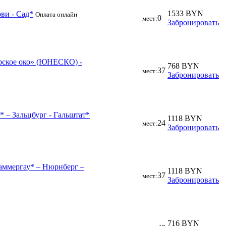
1533 BYN
ови - Сад*
Оплата онлайн
0
мест:
Забронировать
орское око» (ЮНЕСКО) -
768 BYN
37
мест:
Забронировать
 – Зальцбург - Гальштат*
1118 BYN
24
мест:
Забронировать
аммергау* – Нюрнберг –
1118 BYN
37
мест:
Забронировать
716 BYN