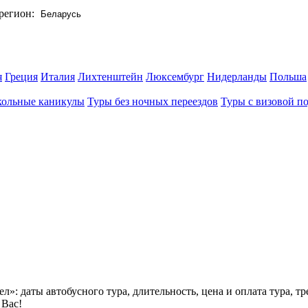
регион:
я
Греция
Италия
Лихтенштейн
Люксембург
Нидерланды
Польша
ольные каникулы
Туры без ночных переездов
Туры с визовой п
л»: даты автобусного тура, длительность, цена и оплата тура, т
Вас!