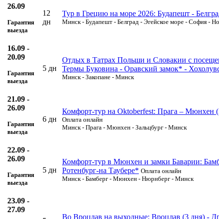
26.09
12
Тур в Грецию на море 2026: Будапешт - Белгра
дн
Минск - Будапешт - Белград - Эгейское море - София - Н
Гарантия
выезда
16.09 -
20.09
Отдых в Татрах Польши и Словакии с посещен
5 дн
Термы Буковина - Оравский замок* - Хохолув
Гарантия
Минск - Закопане - Минск
выезда
21.09 -
26.09
Комфорт-тур на Oktoberfest: Прага – Мюнхен 
6 дн
Оплата онлайн
Гарантия
Минск - Прага - Мюнхен - Зальцбург - Минск
выезда
22.09 -
26.09
Комфорт-тур в Мюнхен и замки Баварии: Бам
5 дн
Ротенбург-на Таубере*
Оплата онлайн
Гарантия
Минск - Бамберг - Мюнхен - Нюрнберг - Минск
выезда
23.09 -
27.09
Во Вроцлав на выходные: Вроцлав (3 дня) - 