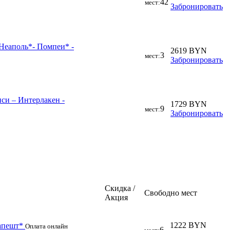
42
мест:
Забронировать
 Неаполь*- Помпеи* -
2619 BYN
3
мест:
Забронировать
си – Интерлакен -
1729 BYN
9
мест:
Забронировать
Скидка /
Свободно мест
Акция
1222 BYN
дапешт*
Оплата онлайн
6