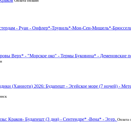
 Краков
Оплата онлайн
стердам - Руан - Онфлер*-Трувиль*-Мон-Сен-Мишель*-Брюссел
ровы Верх* - "Морское око" - Термы Буковина* - Деменовские п
йн
дики (Ханиоти) 2026: Будапешт - Эгейское море (7 ночей) - Мет
инск
ы: Краков- Будапешт (3 дня) - Сентендре* -Вена* - Эгер.
Оплата 