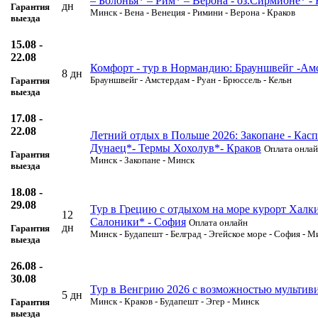
– Болонья* – Рим* – Верона - оз.Сирмионе* -
дн
Гарантия
Минск - Вена - Венеция - Римини - Верона - Краков
выезда
15.08 -
22.08
Комфорт - тур в Нормандию: Брауншвейг -Ам
8 дн
Брауншвейг - Амстердам - Руан - Брюссель - Кельн
Гарантия
выезда
17.08 -
22.08
Летний отдых в Польше 2026: Закопане - Касп
Дунаец*- Термы Хохолув*- Краков
Оплата онла
Гарантия
Минск - Закопане - Минск
выезда
18.08 -
29.08
Тур в Грецию с отдыхом на море курорт Халки
12
Салоники* - София
Оплата онлайн
дн
Гарантия
Минск - Будапешт - Белград - Эгейское море - София - М
выезда
26.08 -
30.08
Тур в Венгрию 2026 с возможностью мультивиз
5 дн
Минск - Краков - Будапешт - Эгер - Минск
Гарантия
выезда