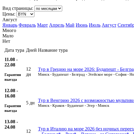
Вид страницы:
Цены:
Август
Январь
Февраль
Март
Апрель
Май
Июнь
Июль
Август
Сентяб
Много
Мало
Нет
Дата тура
Дней
Название тура
11.08 -
22.08
12
Тур в Грецию на море 2026: Будапешт - Белгра
дн
Минск - Будапешт - Белград - Эгейское море - София - Н
Гарантия
выезда
12.08 -
16.08
Тур в Венгрию 2026 с возможностью мультивиз
5 дн
Минск - Краков - Будапешт - Эгер - Минск
Гарантия
выезда
13.08 -
24.08
Тур в Италию на море 2026 без ночных переез
12