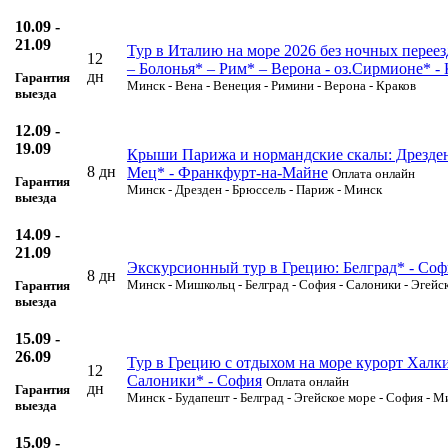
10.09 -
21.09
Тур в Италию на море 2026 без ночных переез
12
– Болонья* – Рим* – Верона - оз.Сирмионе* -
дн
Гарантия
Минск - Вена - Венеция - Римини - Верона - Краков
выезда
12.09 -
19.09
Крыши Парижа и нормандские скалы: Дрезден -
8 дн
Мец* - Франкфурт-на-Майне
Оплата онлайн
Гарантия
Минск - Дрезден - Брюссель - Париж - Минск
выезда
14.09 -
21.09
Экскурсионный тур в Грецию: Белград* - Софи
8 дн
Минск - Мишкольц - Белград - София - Салоники - Эгейс
Гарантия
выезда
15.09 -
26.09
Тур в Грецию с отдыхом на море курорт Халки
12
Салоники* - София
Оплата онлайн
дн
Гарантия
Минск - Будапешт - Белград - Эгейское море - София - М
выезда
15.09 -