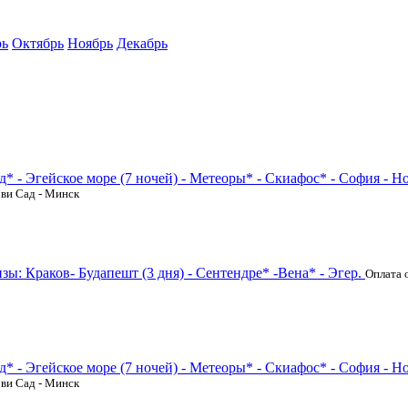
рь
Октябрь
Ноябрь
Декабрь
д* - Эгейское море (7 ночей) - Метеоры* - Скиафос* - София - Н
ови Сад - Минск
ы: Краков- Будапешт (3 дня) - Сентендре* -Вена* - Эгер.
Оплата 
д* - Эгейское море (7 ночей) - Метеоры* - Скиафос* - София - Н
ови Сад - Минск