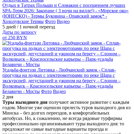
Отдых в Татрах Польши и Словакии с посещением лучших
SPA-Терм 2026: Закопане ( 3 ночи на вилле!) - «Морское око»
(ЮНЕСКО) - Термы Буковина - Оравский замок* -
Хохолувские Термы
Фото
Видео
5 дней / 1 ночной переезд
Даты по запросу
от 250 BYN
Усадьба-фэнтэзи Литовка - Любчанский замок - Сплав-
прогулка на лодках с электромоторами по реке Щара с
экскурсией, дегустацией и ужином на берегу – Слоним –
Волковыск – Красносельские карьеры – Парк-усадьба
Белавичи - Мосты
Фото
Видео
2 дня
Туры выходного дня
получают активное развитие с каждым
годом. Многие уже оценили прелесть туров выходного дня из
Минска – без долгих переездов, в комфортабельных
автобусах. Но, к сожалению, не всегда рядовые турфирмы
профессионально организовывают туры выходного дня: то
предложат не самые выгодные варианты проезда и