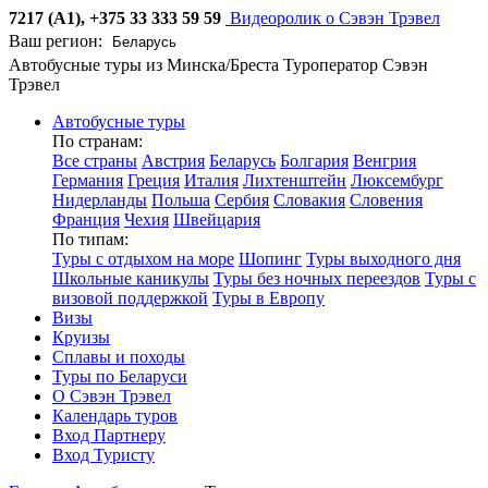
7217 (А1), +375 33 333 59 59
Видеоролик о Сэвэн Трэвел
Ваш регион:
Автобусные туры из Минска/Бреста
Туроператор Сэвэн
Трэвел
Автобусные туры
По странам:
Все страны
Австрия
Беларусь
Болгария
Венгрия
Германия
Греция
Италия
Лихтенштейн
Люксембург
Нидерланды
Польша
Сербия
Словакия
Словения
Франция
Чехия
Швейцария
По типам:
Туры с отдыхом на море
Шопинг
Туры выходного дня
Школьные каникулы
Туры без ночных переездов
Туры с
визовой поддержкой
Туры в Европу
Визы
Круизы
Сплавы и походы
Туры по Беларуси
О Сэвэн Трэвел
Календарь туров
Вход Партнеру
Вход Туристу