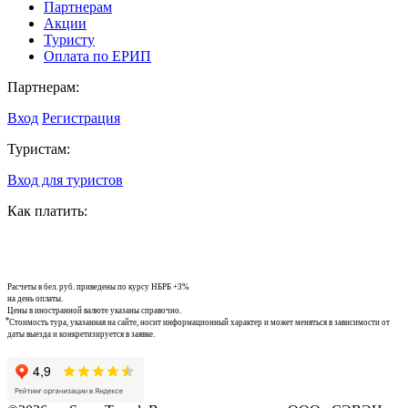
Партнерам
Акции
Туристу
Оплата по ЕРИП
Партнерам:
Вход
Регистрация
Туристам:
Вход для туристов
Как платить:
Расчеты в бел. руб. приведены по курсу НБРБ +3%
на день оплаты.
Цены в иностранной валюте указаны справочно.
⃰ Стоимость тура, указанная на сайте, носит информационный характер и может меняться в зависимости от
даты выезда и конкретизируется в заявке.