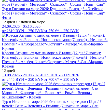
Тур в Грецию на море 2026: Будапешт - Белград* - Эгейское
море (7 ночей) - Метеоры* - Скиафос* - София - Нови - Сад*
Фото
12 дней / 7 ночей на море
24.09.2026 - 05.10.2026
от 2619 BYN + 250 BYN
от 750 €* + 250 BYN
Краски Апулии: отдых на море в Италии (12 дн / 7 ночей):
Клагенфурт -Болонья - Ионическое море (7 ночей) - Неаполь*-
Помпеи* - Альберабелло*-Остуни* - Матера*-Сан-Марино-
Краков
12 дней
13.08.2026 - 24.08.2026
10.09.2026 - 21.09.2026
от 2445 BYN + 250 BYN
от 700 €* + 250 BYN
Тур в Италию на море 2026 без ночных переездов (12 дн/ 7
ночей): Вена – Венеция – Римини (7 ночей на море - Сан