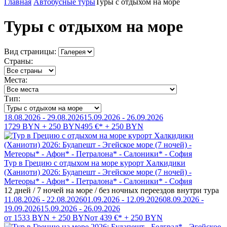
Главная
Автобусные туры
Туры с отдыхом на море
Туры с отдыхом на море
Вид страницы:
Страны:
Места:
Тип:
18.08.2026 - 29.08.2026
15.09.2026 - 26.09.2026
1729 BYN + 250 BYN
495 €* + 250 BYN
Тур в Грецию с отдыхом на море курорт Халкидики
(Ханиоти) 2026: Будапешт - Эгейское море (7 ночей) -
Метеоры* - Афон* - Петралона* - Салоники* - София
12 дней / 7 ночей на море / без ночных переездов внутри тура
11.08.2026 - 22.08.2026
01.09.2026 - 12.09.2026
08.09.2026 -
19.09.2026
15.09.2026 - 26.09.2026
от 1533 BYN + 250 BYN
от 439 €* + 250 BYN