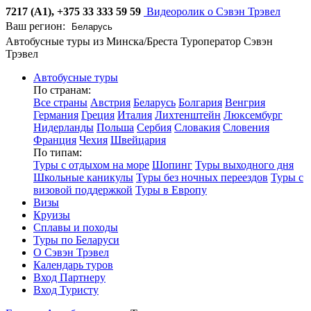
7217 (А1), +375 33 333 59 59
Видеоролик о Сэвэн Трэвел
Ваш регион:
Автобусные туры из Минска/Бреста
Туроператор Сэвэн
Трэвел
Автобусные туры
По странам:
Все страны
Австрия
Беларусь
Болгария
Венгрия
Германия
Греция
Италия
Лихтенштейн
Люксембург
Нидерланды
Польша
Сербия
Словакия
Словения
Франция
Чехия
Швейцария
По типам:
Туры с отдыхом на море
Шопинг
Туры выходного дня
Школьные каникулы
Туры без ночных переездов
Туры с
визовой поддержкой
Туры в Европу
Визы
Круизы
Сплавы и походы
Туры по Беларуси
О Сэвэн Трэвел
Календарь туров
Вход Партнеру
Вход Туристу