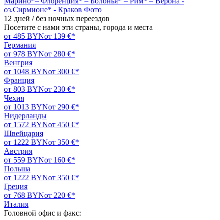
Марино*– Флоренция* – Болонья* – Рим* – Верона -
оз.Сирмионе* - Краков
Фото
12 дней / без ночных переездов
Посетите с нами эти страны, города и места
от 485 BYN
от 139 €*
Германия
от 978 BYN
от 280 €*
Венгрия
от 1048 BYN
от 300 €*
Франция
от 803 BYN
от 230 €*
Чехия
от 1013 BYN
от 290 €*
Нидерланды
от 1572 BYN
от 450 €*
Швейцария
от 1222 BYN
от 350 €*
Австрия
от 559 BYN
от 160 €*
Польша
от 1222 BYN
от 350 €*
Греция
от 768 BYN
от 220 €*
Италия
Головной офис и факс: