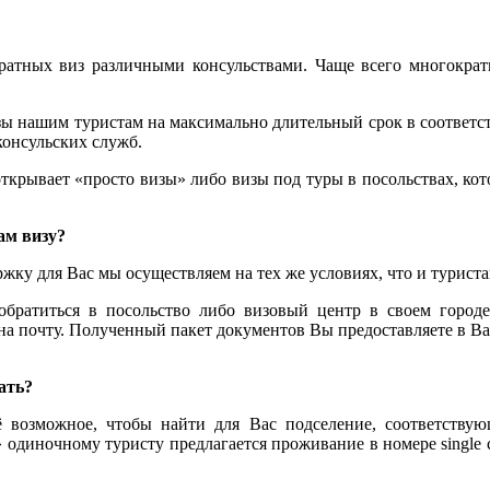
ратных виз различными консульствами. Чаще всего многокра
ы нашим туристам на максимально длительный срок в соответст
онсульских служб.
ткрывает «просто визы» либо визы под туры в посольствах, кото
ам визу?
ржку для Вас мы осуществляем на тех же условиях, что и турис
 обратиться в посольство либо визовый центр в своем горо
на почту. Полученный пакет документов Вы предоставляете в В
ать?
зможное, чтобы найти для Вас подселение, соответствующ
одиночному туристу предлагается проживание в номере single с