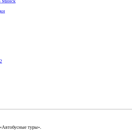
в Минск
дки
2
 «Автобусные туры».