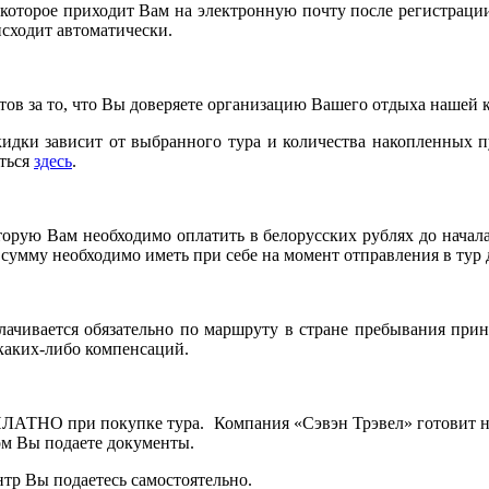
 которое приходит Вам на электронную почту после регистрации
исходит автоматически.
ов за то, что Вы доверяете организацию Вашего отдыха нашей 
кидки зависит от выбранного тура и количества накопленных 
иться
здесь
.
торую Вам необходимо оплатить в белорусских рублях до начала 
 сумму необходимо иметь при себе на момент отправления в ту
лачивается обязательно по маршруту в стране пребывания прин
 каких-либо компенсаций.
ЛАТНО при покупке тура. Компания «Сэвэн Трэвел» готовит не
ом Вы подаете документы.
тр Вы подаетесь самостоятельно.