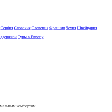
Сербия
Словакия
Словения
Франция
Чехия
Швейцария
оддержкой
Туры в Европу
симальным комфортом.