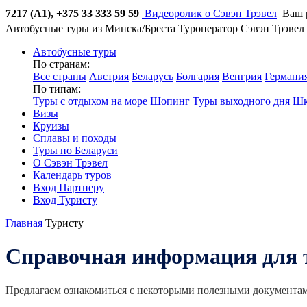
7217 (А1), +375 33 333 59 59
Видеоролик о Сэвэн Трэвел
Ваш 
Автобусные туры из Минска/Бреста
Туроператор Сэвэн Трэвел
Автобусные туры
По странам:
Все страны
Австрия
Беларусь
Болгария
Венгрия
Германи
По типам:
Туры с отдыхом на море
Шопинг
Туры выходного дня
Шк
Визы
Круизы
Сплавы и походы
Туры по Беларуси
О Сэвэн Трэвел
Календарь туров
Вход Партнеру
Вход Туристу
Главная
Туристу
Справочная информация для 
Предлагаем ознакомиться с некоторыми полезными документам