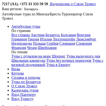
7217 (А1), +375 33 333 59 59
Видеоролик о Сэвэн Трэвел
Ваш регион:
Автобусные туры из Минска/Бреста
Туроператор Сэвэн
Трэвел
Автобусные туры
По странам:
Все страны
Австрия
Беларусь
Болгария
Венгрия
Германия
Греция
Италия
Лихтенштейн
Люксембург
Нидерланды
Польша
Сербия
Словакия
Словения
Франция
Чехия
Швейцария
По типам:
Туры с отдыхом на море
Шопинг
Туры выходного дня
Школьные каникулы
Туры без ночных переездов
Туры с
визовой поддержкой
Туры в Европу
Визы
Круизы
Сплавы и походы
Туры по Беларуси
О Сэвэн Трэвел
Календарь туров
Вход Партнеру
Вход Туристу