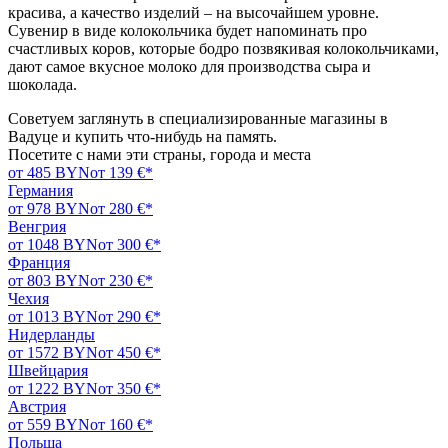
красива, а качество изделий – на высочайшем уровне.
Сувенир в виде колокольчика будет напоминать про
счастливых коров, которые бодро позвякивая колокольчиками,
дают самое вкусное молоко для производства сыра и
шоколада.
Советуем заглянуть в специализированные магазины в
Вадуце и купить что-нибудь на память.
Посетите с нами эти страны, города и места
от 485 BYN
от 139 €*
Германия
от 978 BYN
от 280 €*
Венгрия
от 1048 BYN
от 300 €*
Франция
от 803 BYN
от 230 €*
Чехия
от 1013 BYN
от 290 €*
Нидерланды
от 1572 BYN
от 450 €*
Швейцария
от 1222 BYN
от 350 €*
Австрия
от 559 BYN
от 160 €*
Польша