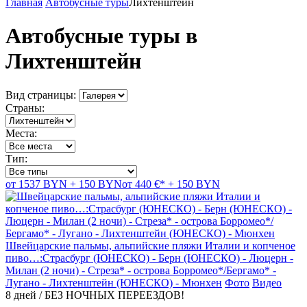
Главная
Автобусные туры
Лихтенштейн
Автобусные туры в
Лихтенштейн
Вид страницы:
Страны:
Места:
Тип:
от 1537 BYN + 150 BYN
от 440 €* + 150 BYN
Швейцарские пальмы, альпийские пляжи Италии и копченое
пиво…:Страсбург (ЮНЕСКО) - Берн (ЮНЕСКО) - Люцерн -
Милан (2 ночи) - Стреза* - острова Борромео*/Бергамо* -
Лугано - Лихтенштейн (ЮНЕСКО) - Мюнхен
Фото
Видео
8 дней / БЕЗ НОЧНЫХ ПЕРЕЕЗДОВ!