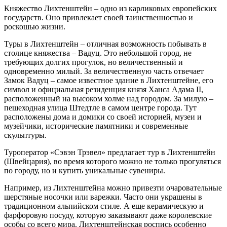
Княжество Лихтенштейн – одно из карликовых европейских
государств. Оно привлекает своей таинственностью и
роскошью жизни.
Туры в Лихтенштейн – отличная возможность побывать в
столице княжества – Вадуц. Это небольшой город, не
требующих долгих прогулок, но величественный и
одновременно милый. За величественную часть отвечает
Замок Вадуц – самое известное здание в Лихтенштейне, его
символ и официальная резиденция князя Ханса Адама II,
расположенный на высоком холме над городом. За милую –
пешеходная улица Штедтле в самом центре города. Тут
расположены дома и домики со своей историей, музеи и
музейчики, исторические памятники и современные
скульптуры.
Туроператор «Сэвэн Трэвел» предлагает тур в Лихтенштейн
(Швейцария), во время которого можно не только прогуляться
по городу, но и купить уникальные сувениры.
Например, из Лихтенштейна можно привезти очаровательные
шерстяные носочки или варежки. Часто они украшены в
традиционном альпийском стиле. А еще керамическую и
фарфоровую посуду, которую заказывают даже королевские
особы со всего мира. Лихтенштейнская роспись особенно