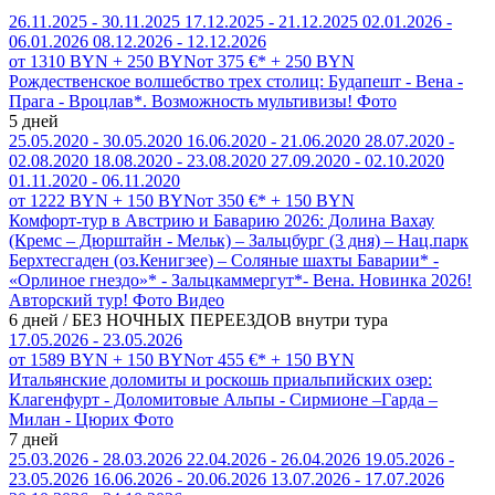
26.11.2025 - 30.11.2025
17.12.2025 - 21.12.2025
02.01.2026 -
06.01.2026
08.12.2026 - 12.12.2026
от 1310 BYN + 250 BYN
от 375 €* + 250 BYN
Рождественское волшебство трех столиц: Будапешт - Вена -
Прага - Вроцлав*. Возможность мультивизы!
Фото
5 дней
25.05.2020 - 30.05.2020
16.06.2020 - 21.06.2020
28.07.2020 -
02.08.2020
18.08.2020 - 23.08.2020
27.09.2020 - 02.10.2020
01.11.2020 - 06.11.2020
от 1222 BYN + 150 BYN
от 350 €* + 150 BYN
Комфорт-тур в Австрию и Баварию 2026: Долина Вахау
(Кремс – Дюрштайн - Мельк) – Зальцбург (3 дня) – Нац.парк
Берхтесгаден (оз.Кенигзее) – Соляные шахты Баварии* -
«Орлиное гнездо»* - Зальцкаммергут*- Вена. Новинка 2026!
Авторский тур!
Фото
Видео
6 дней / БЕЗ НОЧНЫХ ПЕРЕЕЗДОВ внутри тура
17.05.2026 - 23.05.2026
от 1589 BYN + 150 BYN
от 455 €* + 150 BYN
Итальянские доломиты и роскошь приальпийских озер:
Клагенфурт - Доломитовые Альпы - Сирмионе –Гарда –
Милан - Цюрих
Фото
7 дней
25.03.2026 - 28.03.2026
22.04.2026 - 26.04.2026
19.05.2026 -
23.05.2026
16.06.2026 - 20.06.2026
13.07.2026 - 17.07.2026