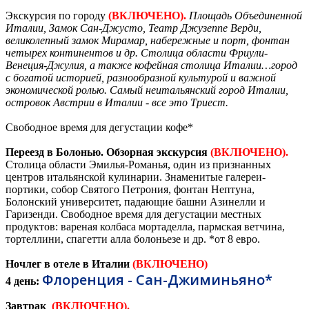
Экскурсия по городу
(ВКЛЮЧЕНО).
Площадь Объединенной
Италии, Замок Сан-Джусто, Театр Джузеппе Верди,
великолепный замок Мирамар, набережные и порт, фонтан
четырех континентов и др. Столица области Фриули-
Венеция-Джулия, а также кофейная столица Италии…город
с богатой историей, разнообразной культурой и важной
экономической ролью. Самый неитальянский город Италии,
островок Австрии в Италии - все это Триест.
Свободное время для дегустации кофе*
Переезд в Болонью. Обзорная экскурсия
(ВКЛЮЧЕНО).
Столица области Эмилья-Романья, один из признанных
центров итальянской кулинарии. Знаменитые галереи-
портики, собор Святого Петрония, фонтан Нептуна,
Болонский университет, падающие башни Азинелли и
Гаризенди. Свободное время для дегустации местных
продуктов: вареная колбаса мортаделла, пармская ветчина,
тортеллини, спагетти алла болоньезе и др. *от 8 евро.
Ночлег в отеле в Италии
(ВКЛЮЧЕНО)
Флоренция - Сан-Джиминьяно*
4 день:
Завтрак
(ВКЛЮЧЕНО).