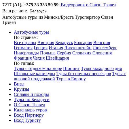
7217 (А1), +375 33 333 59 59
Видеоролик о Сэвэн Трэвел
Ваш регион:
Автобусные туры из Минска/Бреста
Туроператор Сэвэн
Трэвел
Автобусные туры
По странам:
Все страны
Австрия
Беларусь
Болгария
Венгрия
Германия
Греция
Италия
Лихтенштейн
Люксембург
Нидерланды
Польша
Сербия
Словакия
Словения
Франция
Чехия
Швейцария
По типам:
Туры с отдыхом на море
Шопинг
Туры выходного дня
Школьные каникулы
Туры без ночных переездов
Туры с
визовой поддержкой
Туры в Европу
Визы
Круизы
Сплавы и походы
Туры по Беларуси
О Сэвэн Трэвел
Календарь туров
Вход Партнеру
Вход Туристу