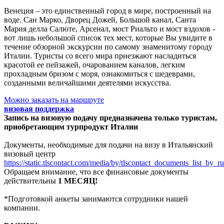
Венеция – это единственный город в мире, построенный на
воде. Сан Марко, Дворец Дожей, Большой канал, Санта
Мария делла Салюте, Арсенал, мост Риальто и мост вздохов -
вот лишь небольшой список тех мест, которые Вы увидите в
течение обзорной экскурсии по самому знаменитому городу
Италии. Туристы со всего мира приезжают насладиться
красотой ее пейзажей, очарованием каналов, легким
прохладным бризом с моря, ознакомиться с шедеврами,
созданными величайшими деятелями искусства.
Можно заказать на маршруте
визовая поддержка
Запись на визовую подачу предназначена только туристам,
приобретающим турпродукт Италии
Документы, необходимые для подачи на визу в Итальянский
визовый центр
https://static.tlscontact.com/media/by/tlscontact_documents_list_by_r
Обращаем внимание, что все финансовые документы
действительны
1 МЕСЯЦ!
*Подготовкой анкеты занимаются сотрудники нашей
компании.