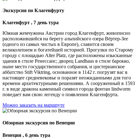
Экскурсия по Клагенфурту
Клагенфурт , 7 день тура
Южная жемчужина Австрии город Клагенфурт, живописно
расположившийся на берегу альпийского озера Вёртер-Зее
(одного из самых чистых в Европе), славится своим
великолепием и богатейшей историей. Прогулки по Старому
городу с площадью Alter Platz, где расположены изысканные
здания в стиле Ренессанс; дворец Landhaus в стиле барокко,
ныне место государственного собрания, и цистерианское
аббатство Stift Viktring, основанное в 1142 г. погрузят вас в
настоящее средневековье и поразят неожиданными для того
времени архитектурными решениями. А сооруженный в 1593
г. в виде дракона каменный символ города фонтан lindworm
поведает вам свою легенду о появлении Клагенфурта.
Можно заказать на маршруте
Обзорная экскурсия по Венеции
Венеция , 6 день тура