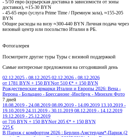
- 5/10 евро (курьерская доставка в зависимости от зоны
доставки), ≈15-30 BYN
- 45-65 евро (услуга Prime Time / Премиум зала), ≈155-205
BYN
Общие расходы на визу ≈300-440 BYN Личная подача через
визовый центр или посольство Италии в РБ.
Фотогалерея
Посмотрите другие туры Туры с визовой поддержкой
Самые интересные предложения на сегодняшний день
02.12.2025 - 08.12.2025
02.12.2026 - 08.12.2026
от 1781 BYN + 150 BYN
от 510 €* + 150 BYN
Рождественские ярмарки Италии и Европы 2026: Вена -
Верона - Больцано - Брессаноне -Инсбрук - Мюнхен
Фото
7 дней
18.08.2019 - 24.08.2019
08.09.2019 - 14.09.2019
13.10.2019 -
19.10.2019
24.11.2019 - 30.11.2019
08.12.2019 - 14.12.2019
19.12.2019 - 25.12.2019
от 716 BYN + 150 BYN
от 205 €* + 150 BYN
225 €
В Париж с комфортом 2026 : Берлин-Амстердам*-Париж (2