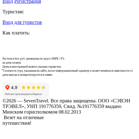
Вход
Регистрация
Туристам:
Вход для туристов
Как платить:
Расчеты в бел. руб. приведены по курсу НБРБ +3%
на день оплаты.
Цены в иностранной валюте указаны справочно.
⃰ Стоимость тура, указанная на сайте, носит информационный характер и может меняться в зависимости от
даты выезда и конкретизируется в заявке.
©2026 — SevenTravel. Все права защищены. ООО «СЭВЭН
ТРЭВЕЛ», УНП 191776359, Свид. №191776359 выдано
Минским горисполкомом 08.02.2013
Везет на отличные
путешествия!