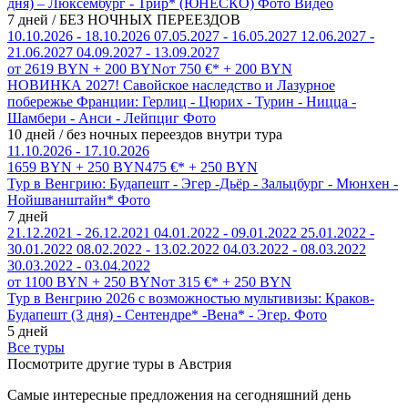
дня) – Люксембург - Трир* (ЮНЕСКО)
Фото
Видео
7 дней / БЕЗ НОЧНЫХ ПЕРЕЕЗДОВ
10.10.2026 - 18.10.2026
07.05.2027 - 16.05.2027
12.06.2027 -
21.06.2027
04.09.2027 - 13.09.2027
от 2619 BYN + 200 BYN
от 750 €* + 200 BYN
НОВИНКА 2027! Савойское наследство и Лазурное
побережье Франции: Герлиц - Цюрих - Турин - Ницца -
Шамбери - Анси - Лейпциг
Фото
10 дней / без ночных переездов внутри тура
11.10.2026 - 17.10.2026
1659 BYN + 250 BYN
475 €* + 250 BYN
Тур в Венгрию: Будапешт - Эгер -Дьёр - Зальцбург - Мюнхен -
Нойшванштайн*
Фото
7 дней
21.12.2021 - 26.12.2021
04.01.2022 - 09.01.2022
25.01.2022 -
30.01.2022
08.02.2022 - 13.02.2022
04.03.2022 - 08.03.2022
30.03.2022 - 03.04.2022
от 1100 BYN + 250 BYN
от 315 €* + 250 BYN
Тур в Венгрию 2026 с возможностью мультивизы: Краков-
Будапешт (3 дня) - Сентендре* -Вена* - Эгер.
Фото
5 дней
Все туры
Посмотрите другие туры в Австрия
Самые интересные предложения на сегодняшний день