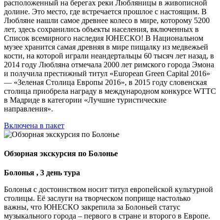
расположенный на берегах реки Любляницы в живописной
долине. Это место, где встречается прошлое с настоящим. В
Любляне нашли самое древнее колесо в мире, которому 5200
лет, здесь сохранились объекты населения, включенных в
Список всемирного наследия ЮНЕСКО! В Национальном
музее хранится самая древняя в мире пищалку из медвежьей
кости, на которой играли неандертальцы 60 тысяч лет назад, в
2014 году Любляна отмечала 2000 лет римского города Эмона
и получила престижный титул «European Green Capital 2016»
— «Зеленая Столица Европы 2016», в 2015 году словенская
столица приобрела награду в международном конкурсе WTTC
в Мадриде в категории «Лучшие туристические
направления».
Включена в пакет
Обзорная экскурсия по Болонье
Болонья , 3 день тура
Болонья с достоинством носит титул европейской культурной
столицы. Её заслуги на творческом поприще настолько
важны, что ЮНЕСКО закрепила за Болоньей статус
музыкального города – первого в стране и второго в Европе.