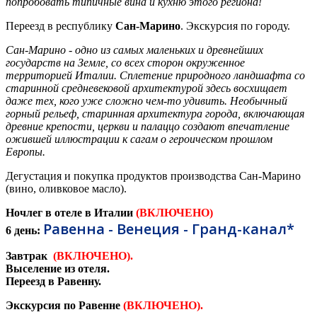
попробовать типичные вина и кухню этого региона!
Переезд в республику
Сан-Марино
. Экскурсия по городу.
Сан-Марино - одно из самых маленьких и древнейших
государств на Земле, со всех сторон окруженное
территорией Италии.
Сплетение природного ландшафта со
старинной средневековой архитектурой здесь восхищает
даже тех, кого уже сложно чем-то удивить.
Необычный
горный рельеф, старинная архитектура города, включающая
древние крепости, церкви и палаццо создают впечатление
ожившей иллюстрации к сагам о героическом прошлом
Европы.
Дегустация и покупка продуктов производства Сан-Марино
(вино, оливковое масло).
Ночлег в отеле в Италии
(ВКЛЮЧЕНО)
Равенна - Венеция - Гранд-канал*
6 день:
Завтрак
(ВКЛЮЧЕНО).
Выселение из отеля.
Переезд в Равенну.
Экскурсия по Равенне
(ВКЛЮЧЕНО).