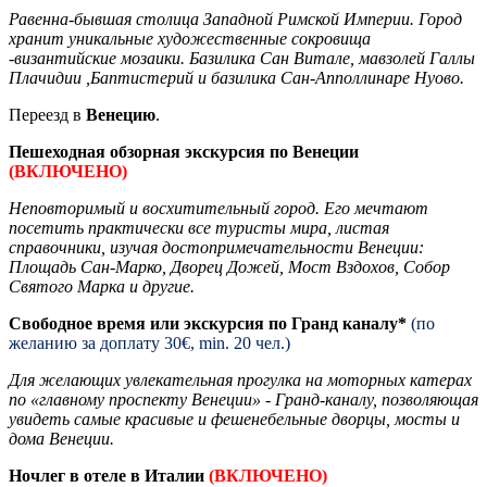
Равенна-бывшая столица Западной Римской Империи. Город
хранит уникальные художественные сокровища
-византийские мозаики. Базилика Сан Витале, мавзолей Галлы
Плачидии ,Баптистерий и базилика Сан-Апполлинаре Нуово.
Переезд в
Венецию
.
Пешеходная обзорная экскурсия по Венеции
(ВКЛЮЧЕНО)
Неповторимый и восхитительный город. Его мечтают
посетить практически все туристы мира, листая
справочники, изучая достопримечательности Венеции:
Площадь Сан-Марко, Дворец Дожей, Мост Вздохов, Собор
Святого Марка и другие.
Свободное время или экскурсия по Гранд каналу*
(по
желанию за доплату 30€, min. 20 чел.)
Для желающих увлекательная прогулка на моторных катерах
по «главному проспекту Венеции» - Гранд-каналу, позволяющая
увидеть самые красивые и фешенебельные дворцы, мосты и
дома Венеции.
Ночлег в отеле в Италии
(ВКЛЮЧЕНО)