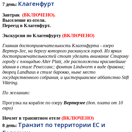
Клагенфурт
7 день:
Завтрак
(ВКЛЮЧЕНО).
Выселение из отеля.
Переезд в Клагенфурт.
Экскурсия по Клагенфурту
(ВКЛЮЧЕНО)
Главная достопримечательность Клагенфурта - озеро
Вертер-Зее
, на берегу которого раскинулся город.
Из ярких
достопримечательностей стоит уделить внимание Старому
городу с площадью Alter Platz, где расположены красивейшие
здания в стиле Ренессанс; фонтан Lindworm в виде дракона;
дворец Landhaus в стиле барокко, ныне место
государственного собрания, и цистерцианское аббатство Stift
Viktring.
По желанию:
Прогулка на корабле по озеру
Вертерзее
(доп. плата от 10
евро)
Ночлег в транзитном отеле
(ВКЛЮЧЕНО)
Транзит по территории ЕС и
8 день: