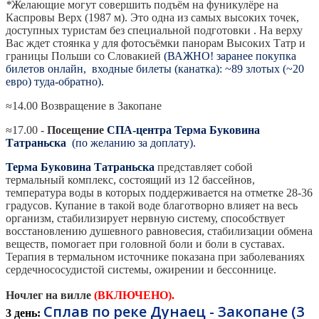
*
Желающие могут совершить подъём на фуникулёре на
Каспровы Верх (1987 м). Это одна из самых высоких точек,
доступных туристам без специальной подготовки . На верху
Вас ждет стоянка у для фотосъёмки панорам Высоких Татр и
границы Польши со Словакией
(ВАЖНО! заранее покупка
билетов онлайн, входные билеты (канатка): ~89 злотых (~20
евро) туда-обратно).
≈14.00 Возвращение в Закопане
≈17.00
-
Посещение
СПА-центра Терма Буковина
Татраньска
(по желанию за доплату).
Терма Буковина Татраньска
представляет собой
термальный комплекс, состоящий из 12 бассейнов,
температура воды в которых поддерживается на отметке 28-36
градусов. Купание в такой воде благотворно влияет на весь
организм, стабилизирует нервную систему, способствует
восстановлению душевного равновесия, стабилизации обмена
веществ, помогает при головной боли и боли в суставах.
Терапия в термальном источнике показана при заболеваниях
сердечнососудистой системы, ожирении и бессоннице.
Ночлег на вилле
(
ВКЛЮЧЕНО).
Сплав по реке Дунаец - Закопане (3
3 день: