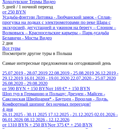
Хохолувские Термы
Видео
5 дней / 1 ночной переезд
от 250 BYN
Усадьба-фэнтэзи Литовка - Любчанский замок - Сплав-
прогулка на лодках с электромоторами по реке Щара с
экскурсией, дегустацией и ужином на берегу – Слоним –
Волковыск – Красносельские карьеры – Парк-усадьба
Белавичи - Мосты
Видео
2 дня
Все туры
Посмотрите другие туры в Польша
Самые интересные предложения на сегодняшний день
25.07.2019 - 28.07.2019
22.08.2019 - 25.08.2019
26.12.2019 -
29.12.2019
16.01.2020 - 19.01.2020
22.07.2020 - 25.07.2020
26.08.2020 - 29.08.2020
от 590 BYN + 150 BYN
от 169 €* + 150 BYN
Шоп тур в Германию и Польшу: Дрезден - Майсен -
Саксонская Швейцария* - Баутцен - Вроцлав - Лодзь.
Комфортный шопинг без ночных переездов!
4 дня
26.11.2025 - 30.11.2025
17.12.2025 - 21.12.2025
02.01.2026 -
06.01.2026
08.12.2026 - 12.12.2026
от 1310 BYN + 250 BYN
от 375 €* + 250 BYN