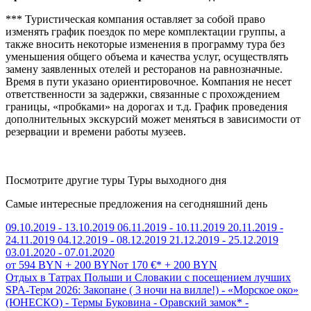
***
Туристическая компания оставляет за собой право
изменять график поездок по мере комплектации группы, а
также вносить некоторые изменения в программу тура без
уменьшения общего объема и качества услуг, осуществлять
замену заявленных отелей и ресторанов на равнозначные.
Время в пути указано ориентировочное. Компания не несет
ответственности за задержки, связанные с прохождением
границы, «пробками» на дорогах и т.д. График проведения
дополнительных экскурсий может меняться в зависимости от
резервации и времени работы музеев.
Посмотрите другие туры Туры выходного дня
Самые интересные предложения на сегодняшний день
09.10.2019 - 13.10.2019
06.11.2019 - 10.11.2019
20.11.2019 -
24.11.2019
04.12.2019 - 08.12.2019
21.12.2019 - 25.12.2019
03.01.2020 - 07.01.2020
от 594 BYN + 200 BYN
от 170 €* + 200 BYN
Отдых в Татрах Польши и Словакии с посещением лучших
SPA-Терм 2026: Закопане ( 3 ночи на вилле!) - «Морское око»
(ЮНЕСКО) - Термы Буковина - Оравский замок* -