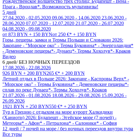
Рождественское волшебство трех столиц: Будапешт - Вена -
Прага - Вроцлав*. Возможность мультивизы!
5 дней
27.04.2020 - 02.05.2020
09.06.2020 - 14.06.2020
23.06.2020 -
28.06.2020
07.07.2020 - 12.07.2020
21.07.2020 - 26.07.2020
04.08.2020 - 09.08.2020
от 873 BYN + 150 BYN
от 250 €* + 150 BYN
Горы, пещеры, замки и Термы Польши и Словакии 2026:
Закопане - "Морское око" - Терма Буковина* - Энерголандия*
- Деменовские пещеры*- Дунаец*- Термы Хохолув*- Краков
Видео
6 дней/ БЕЗ НОЧНЫХ ПЕРЕЕЗДОВ
17.08.2026 - 22.08.2026
926 BYN + 200 BYN
265 €* + 200 BYN
Летний отдых в Польше 2026: Закопане - Каспровы Верх* -
"Морское око" - Термы Буковина* - Деменовские пещеры*-
сплав по реке Дунаец*- Термы Хохолув*- Краков
21.07.2026 - 01.08.2026
18.08.2026 - 29.08.2026
15.09.2026 -
26.09.2026
1921 BYN + 250 BYN
550 €* + 250 BYN
Тур в Грецию с отдыхом на море курорт Халкидики
(Ханиоти) 2026: Будапешт - Эгейское море (7 ночей) -
Метеоры* - Афон* - Петралона* - Салоники* - София
12 дней / 7 ночей на море / без ночных переездов внутри тура
Все туры