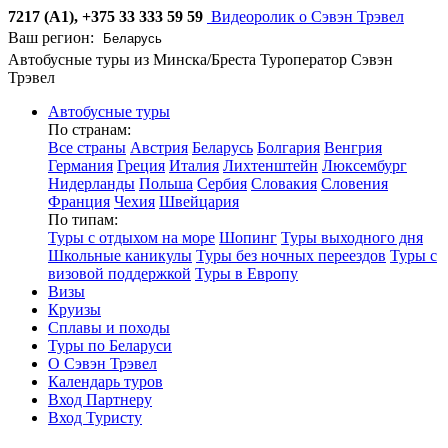
7217 (А1), +375 33 333 59 59
Видеоролик о Сэвэн Трэвел
Ваш регион:
Автобусные туры из Минска/Бреста
Туроператор Сэвэн
Трэвел
Автобусные туры
По странам:
Все страны
Австрия
Беларусь
Болгария
Венгрия
Германия
Греция
Италия
Лихтенштейн
Люксембург
Нидерланды
Польша
Сербия
Словакия
Словения
Франция
Чехия
Швейцария
По типам:
Туры с отдыхом на море
Шопинг
Туры выходного дня
Школьные каникулы
Туры без ночных переездов
Туры с
визовой поддержкой
Туры в Европу
Визы
Круизы
Сплавы и походы
Туры по Беларуси
О Сэвэн Трэвел
Календарь туров
Вход Партнеру
Вход Туристу