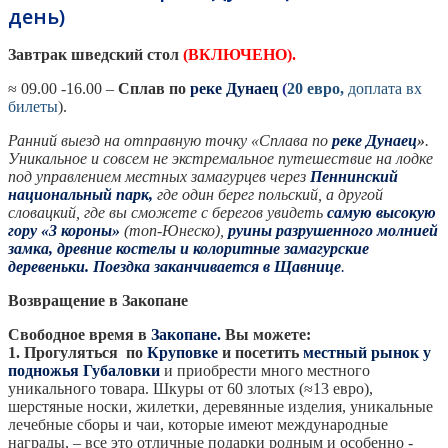
день)
Завтрак шведский стол
(
ВКЛЮЧЕНО
).
≈ 09.00 -16.00 –
Сплав по
реке Дунаец
(
20 евро,
доплата вх
билеты
).
Ранний выезд на отправную точку «
Сплава по
реке Дунаец
»
.
Уникальное и совсем не экстремальное путешествие на лодке
под управлением местных замагурцев через
Пеннинский
национальный парк,
где один берег польский, а другой
словацкий, где вы сможете с берегов увидеть
самую высокую
гору «3 короны»
(топ-Юнеско),
руины разрушенного молнией
замка, древние костелы и колоритные замагурские
деревеньки. Поездка заканчивается в
Щавнице
.
Возвращение в Закопане
Свободное время в
Закопане.
Вы можете:
1.
Прогуляться по
Круповке
и посетить
местный рынок у
подножья
Губаловки
и приобрести много местного
уникального товара. Шкуры от 60 злотых (≈13 евро),
шерстяные носки, жилетки, деревянные изделия, уникальные
лечебные сборы и чаи, которые имеют международные
награды, – все это отличные подарки родным и особенно -