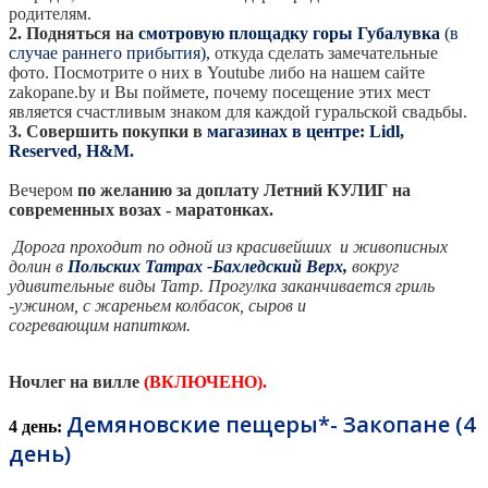
родителям.
2.
Подняться на
смотровую площадку горы Губалувка
(в
случае раннего прибытия),
откуда сделать замечательные
фото. Посмотрите о них в Youtube либо на нашем сайте
zakopane.by и Вы поймете, почему посещение этих мест
является счастливым знаком для каждой гуральской свадьбы.
3. Совершить покупки в
магазинах в центре: Lidl,
Reserved, H&M.
Вечером
по желанию за доплату Летний КУЛИГ на
современных возах - маратонках.
Дорога проходит по одной из красивейших и живописных
долин в
Польских Татрах -Бахледский Верх,
вокруг
удивительные виды Татр. Прогулка заканчивается гриль
-ужином, с жареньем колбасок, сыров и
согревающим напитком.
Ночлег на вилле
(
ВКЛЮЧЕНО).
Демяновские пещеры*- Закопане (4
4 день:
день)