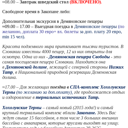
≈08.00 –
Завтрак шведский стол
(ВКЛЮЧЕНО)
.
Свободное время в Закопане либо:
Дополнительная экскурсия в Демяновские пещеры
≈09.00 – 17.00 – Выездная поездка в
Демяновские пещеры
(по
желанию, доплата 30 евро+
вх. билеты
за доп. плату 20 евро,
min 15 чел).
Красота подземного мира притягивает тысячи туристов. В
Словакии известны 4000 пещер, 12 из них открыты для
осмотра. Одна из них -
Демяновская пещера Свободы
- это
самая посещаемая пещера Словакии. Находится она
в
Демяновской долине
, лежащей с северной стороны
Низких
Татр
, в Национальной природной резервации Деменовская
долина.
≈17.00 – Для желающих
поездка в
СПА-комплекс Хохолувские
Термы
(по желанию за доп.оплату)
,
где продолжается отдых
и оздоровление в
термальных источниках Татр.
Хохолувские Термы
– самый новый (2015 года!) и самый
крупный термальный комплекс вблизи
Закопане.
Здесь Вас
ждут свыше 15 бассейнов, в том числе 3 больших внешних
бассейна с аквапарком, которые ярусами выходят на улицу.