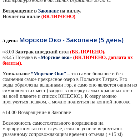
Температура воды в бассейнах держится 28-36˚С.
Возвращение в
Закопане
на виллу.
Ночлег на вилле
(ВКЛЮЧЕНО)
.
Морское Око - Закопане (5 день)
5 день:
≈8.00
Завтрак шведский стол
(
ВКЛЮЧЕНО
).
≈8.45 Поездка
в
«Морское око»
(ВКЛЮЧЕНО, доплата вх
билеты).
Уникальное
“Морское Око”
– это самое большое и без
сомнения самое прекрасное озеро в Польских Татрах. Его
воды обрамлены вышинами гор, а само оно является одним из
символом этих мест (входит в пятерку самых красивых озер
на всей планете и список ЮНЕСКО). К озеру можно
прогуляться пешком, а можно подняться на конной повозке.
≈14.00 Возвращение в Закопане
Возможность самостоятельного возращения на
маршрутном такси в случае, если не успели вернуться к
указанному сопровождающим времени отъезда ( ≈15 zl)