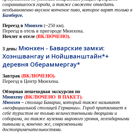
сохранившегося города, а также сможете отведать
необыкновенно вкусное копченое пиво, которое варят только в
Бамберге.
Переезд в
Мюнхен
(~250 км).
Переезд в отель в пригороде Мюнхена.
Ночлег в отеле
(ВКЛЮЧЕНО).
Мюнхен - Баварские замки:
3 день:
Хоэншвангау и Нойшванштайн*+
деревня Обераммергау*
Завтрак
(ВКЛЮЧЕНО).
Переезд в Центр Мюнхена.
Обзорная пешеходная экскурсия по
Мюнхену
(ВКЛЮЧЕНО В ПАКЕТ).
Мюнхен
–
столица Баварии, который также называют
«неофициальной столицей Германии». Город притягивает к
себе туристов не только величественными дворцами и
соборами, но также музеями мирового уровня, легендарными
пивными и, конечно же, современными
достопримечательностями.