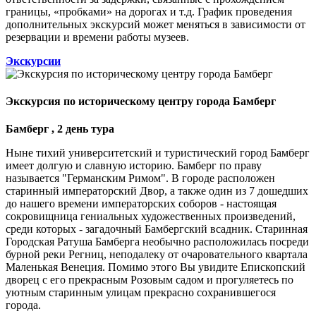
границы, «пробками» на дорогах и т.д. График проведения
дополнительных экскурсий может меняться в зависимости от
резервации и времени работы музеев.
Экскурсии
Экскурсия по историческому центру города Бамберг
Бамберг , 2 день тура
Ныне тихий университетский и туристический город Бамберг
имеет долгую и славную историю. Бамберг по праву
называется "Германским Римом". В городе расположен
старинный императорский Двор, а также один из 7 дошедших
до нашего времени императорских соборов - настоящая
сокровищница гениальных художественных произведений,
среди которых - загадочный Бамбергский всадник. Старинная
Городская Ратуша Бамберга необычно расположилась посреди
бурной реки Регниц, неподалеку от очаровательного квартала
Маленькая Венеция. Помимо этого Вы увидите Епископский
дворец с его прекрасным Розовым садом и прогуляетесь по
уютным старинным улицам прекрасно сохранившегося
города.