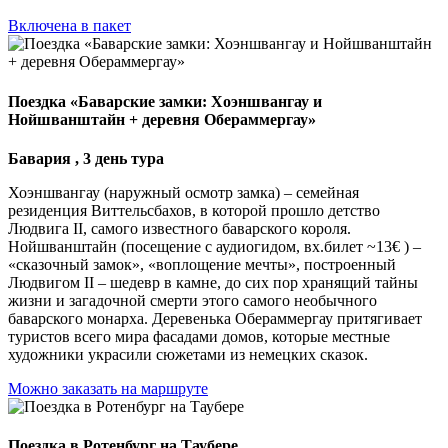
Включена в пакет
Поездка «Баварские замки: Хоэншвангау и
Нойшванштайн + деревня Обераммергау»
Бавария , 3 день тура
Хоэншвангау (наружный осмотр замка) – семейная
резиденция Виттельсбахов, в которой прошло детство
Людвига II, самого известного баварского короля.
Нойшванштайн (посещение с аудиогидом, вх.билет ~13€ ) –
«сказочный замок», «воплощение мечты», построенный
Людвигом II – шедевр в камне, до сих пор хранящий тайны
жизни и загадочной смерти этого самого необычного
баварского монарха. Деревенька Обераммергау притягивает
туристов всего мира фасадами домов, которые местные
художники украсили сюжетами из немецких сказок.
Можно заказать на маршруте
Поездка в Ротенбург на Таубере