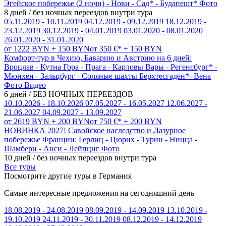
Эгейское побережье (2 ночи) - Нови - Сад* - Будапешт*
Фото
8 дней / без ночных переездов внутри тура
05.11.2019 - 10.11.2019
04.12.2019 - 09.12.2019
18.12.2019 -
23.12.2019
30.12.2019 - 04.01.2019
03.01.2020 - 08.01.2020
26.01.2020 - 31.01.2020
от 1222 BYN + 150 BYN
от 350 €* + 150 BYN
Комфорт-тур в Чехию, Баварию и Австрию на 6 дней:
Вроцлав - Кутна Гора - Прага - Карловы Вары - Регенсбург* -
Мюнхен - Зальцбург - Соляные шахты Берхтесгаден*- Вена
Фото
Видео
6 дней / БЕЗ НОЧНЫХ ПЕРЕЕЗДОВ
10.10.2026 - 18.10.2026
07.05.2027 - 16.05.2027
12.06.2027 -
21.06.2027
04.09.2027 - 13.09.2027
от 2619 BYN + 200 BYN
от 750 €* + 200 BYN
НОВИНКА 2027! Савойское наследство и Лазурное
побережье Франции: Герлиц - Цюрих - Турин - Ницца -
Шамбери - Анси - Лейпциг
Фото
10 дней / без ночных переездов внутри тура
Все туры
Посмотрите другие туры в Германия
Самые интересные предложения на сегодняшний день
18.08.2019 - 24.08.2019
08.09.2019 - 14.09.2019
13.10.2019 -
19.10.2019
24.11.2019 - 30.11.2019
08.12.2019 - 14.12.2019