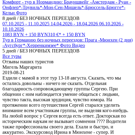
Комфорт - тур в Нормандию: Брауншвейг -Амстердам - Руан -
Онфлер*-Трувиль*-Мон-Сен-Мишель*-Брюссель-Брюгге*-
Кельн
Фото
8 дней / БЕЗ НОЧНЫХ ПЕРЕЕЗДОВ
07.10.2025 - 11.10.2025
14.04.2026 - 18.04.2026
06.10.2026 -
10.10.2026
1083 BYN + 150 BYN
310 €* + 150 BYN
Тур в Германию без ночных переездов: Прага -Мюнхен (2 дня)
-Аугсбург*-Херренкимзее*
Фото
Видео
5 дней / БЕЗ НОЧНЫХ ПЕРЕЕЗДОВ
Все туры
Отзывы наших туристов
Мигель Маргарита
2019-08-21
Ездили с мамой в этот тур 13-18 августа. Сказать, что мы
остались довольны - ничего не сказать. Отдельная
благодарность сопровождающему группы Сергею. При
общении с ним наблюдается умение общаться с людьми,
чувство такта, высокая эрудиция, чувство юмора. На
протяжении всего путешествия Сергей старался уделить
внимание всем участникам группы, не выделяя кого-нибудь.
На любой вопрос у Сергея всегда есть ответ. Докторская по
историческим наукам не вызывает сомнения ???? Водители
также профессионалы своего дела. Ехали и быстро, и
аккуратно. Экскурсовод Ирина в Мюнхене - супер. И