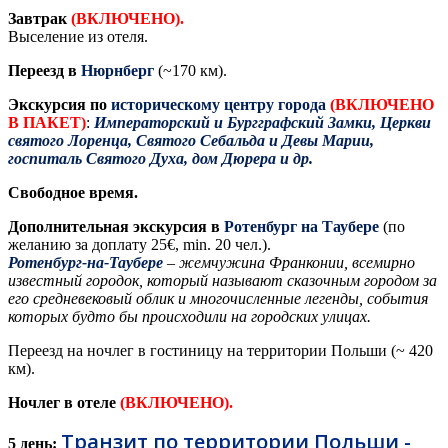
Завтрак
(ВКЛЮЧЕНО).
Выселение из отеля.
Переезд
в
Нюрнберг
(~170 км).
Экскурсия по
историческому центру города
(ВКЛЮЧЕНО
В ПАКЕТ)
:
Императорский и Бургграфский Замки, Церкви
святого Лоренца, Святого Себальда и Девы Марии,
госпиталь Святого Духа, дом Дюрера и др.
Свободное время.
Дополнительная экскурсия
в
Ротенбург на Таубере
(по
желанию за доплату 25€, min. 20 чел.).
Ротенбург-на-Таубере
– жемчужина Франконии, всемирно
известный городок, который называют сказочным городом за
его средневековый облик и многочисленные легенды, события
которых будто бы происходили на городских улицах.
Переезд на ночлег в гостиницу на территории Польши (~ 420
км).
Ночлег в отеле
(ВКЛЮЧЕНО).
Транзит по территории Польши -
5 день: