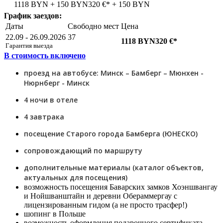
1118 BYN + 150 BYN
320 €* + 150 BYN
График заездов:
Даты
Свободно мест
Цена
22.09 - 26.09.2026
37
1118 BYN
320 €*
Гарантия выезда
В стоимость включено
проезд на автобусе: Минск – Бамберг – Мюнхен -
Нюрнберг - Минск
4 ночи в отеле
4 завтрака
посещение Старого города Бамберга (ЮНЕСКО)
сопровождающий по маршруту
дополнительные материалы (каталог объектов,
актуальных для посещения)
возможность посещения Баварских замков Хоэншвангау
и Нойшванштайн и деревни Обераммергау с
лицензированным гидом (а не просто трасфер!)
шопинг в Польше
возможность оформления подарочного сертификата