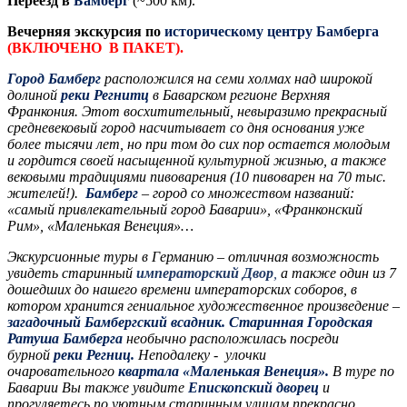
Переезд в
Бамберг
(~500 км).
Вечерняя экскурсия по
историческому центру Бамберга
(ВКЛЮЧЕНО В ПАКЕТ).
Город Бамберг
расположился
на семи холмах
над широкой
долиной
реки Регнитц
в Баварском регионе Верхняя
Франкония. Этот восхитительный, невыразимо прекрасный
средневековый город насчитывает со дня основания уже
более тысячи лет, но при том до сих пор остается молодым
и гордится своей насыщенной культурной жизнью, а также
вековыми традициями пивоварения (10 пивоварен на 70 тыс.
жителей!).
Бамберг
– город со множеством названий:
«самый привлекательный город Баварии», «Франконский
Рим», «Маленькая Венеция»…
Экскурсионные туры в Германию – отличная возможность
увидеть
старинный
императорский Двор
,
а также один из 7
дошедших до нашего времени императорских соборов, в
котором хранится гениальное художественное произведение –
загадочный Бамбергский всадник.
Старинная Городская
Ратуша Бамберга
необычно расположилась посреди
бурной
реки Регниц.
Неподалеку - улочки
очаровательного
квартала «Маленькая Венеция».
В туре по
Баварии
Вы также увидите
Епископский дворец
и
прогуляетесь по уютным старинным улицам прекрасно