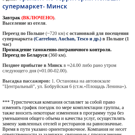
супермаркет- Минск
Завтрак
(ВКЛЮЧЕНО)
.
Выселение из отеля
.
Переезд по Польше
(~720 км)
с остановкой для посещения
супермаркета
(Carrefour, Auchan, Tesco и др.)
в Польше (1
час)
Прохождение таможенно-пограничного контроля.
Переезд по Беларуси
(360 км).
Позднее прибытие в Минск
в ≈24.00 либо рано утром
следующего дня (≈01.00-02.00).
Высадка пассажиров:
1.
Остановка на автовокзале
"Центральный", ул. Бобруйская 6 (ст.м.«Площадь Ленина»).
***
Туристическая компания оставляет за собой право
изменять график поездок по мере комплектации группы, а
также вносить некоторые изменения в программу тура без
уменьшения общего объема и качества услуг, осуществлять
замену заявленных отелей и ресторанов на равнозначные.
Время в пути указано ориентировочное. Компания не несет
ответственности за задержки, связанные с прохождением