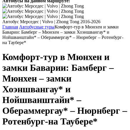
Автобусы на данном маршруте:
Автобус Мерседес | Volvo | Zhong Tong 2016-2026
Главная
Автобусные туры
Комфорт-тур в Мюнхен и замки
Баварии: Бамберг – Мюнхен – замки Хоэншвангау* и
Нойшванштайн* – Обераммергау* – Нюрнберг – Ротенбург-
на Таубере*
Комфорт-тур в Мюнхен и
замки Баварии: Бамберг –
Мюнхен – замки
Хоэншвангау* и
Нойшванштайн* –
Обераммергау* – Нюрнберг –
Ротенбург-на Таубере*