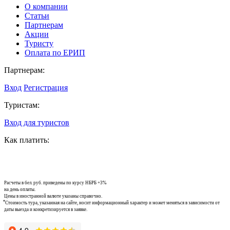
О компании
Статьи
Партнерам
Акции
Туристу
Оплата по ЕРИП
Партнерам:
Вход
Регистрация
Туристам:
Вход для туристов
Как платить:
Расчеты в бел. руб. приведены по курсу НБРБ +3%
на день оплаты.
Цены в иностранной валюте указаны справочно.
⃰ Стоимость тура, указанная на сайте, носит информационный характер и может меняться в зависимости от
даты выезда и конкретизируется в заявке.