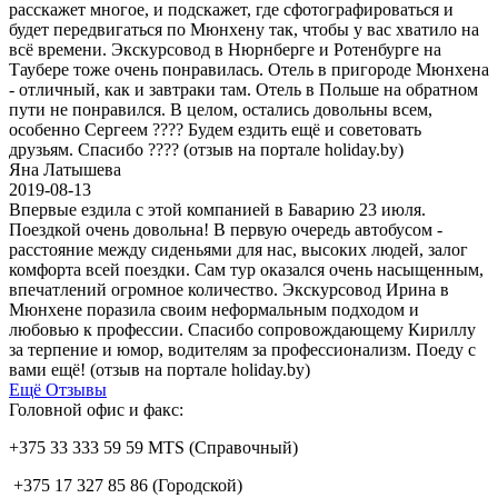
расскажет многое, и подскажет, где сфотографироваться и
будет передвигаться по Мюнхену так, чтобы у вас хватило на
всё времени. Экскурсовод в Нюрнберге и Ротенбурге на
Таубере тоже очень понравилась. Отель в пригороде Мюнхена
- отличный, как и завтраки там. Отель в Польше на обратном
пути не понравился. В целом, остались довольны всем,
особенно Сергеем ???? Будем ездить ещё и советовать
друзьям. Спасибо ???? (отзыв на портале holiday.by)
Яна Латышева
2019-08-13
Впервые ездила с этой компанией в Баварию 23 июля.
Поездкой очень довольна! В первую очередь автобусом -
расстояние между сиденьями для нас, высоких людей, залог
комфорта всей поездки. Сам тур оказался очень насыщенным,
впечатлений огромное количество. Экскурсовод Ирина в
Мюнхене поразила своим неформальным подходом и
любовью к профессии. Спасибо сопровождающему Кириллу
за терпение и юмор, водителям за профессионализм. Поеду с
вами ещё! (отзыв на портале holiday.by)
Ещё Отзывы
Головной офис и факс:
+375 33 333 59 59 MTS (Справочный)
+375 17 327 85 86 (Городской)