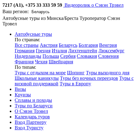
7217 (А1), +375 33 333 59 59
Видеоролик о Сэвэн Трэвел
Ваш регион:
Автобусные туры из Минска/Бреста
Туроператор Сэвэн
Трэвел
Автобусные туры
По странам:
Все страны
Австрия
Беларусь
Болгария
Венгрия
Германия
Греция
Италия
Лихтенштейн
Люксембург
Нидерланды
Польша
Сербия
Словакия
Словения
Франция
Чехия
Швейцария
По типам:
Туры с отдыхом на море
Шопинг
Туры выходного дня
Школьные каникулы
Туры без ночных переездов
Туры с
визовой поддержкой
Туры в Европу
Визы
Круизы
Сплавы и походы
Туры по Беларуси
О Сэвэн Трэвел
Календарь туров
Вход Партнеру
Вход Туристу