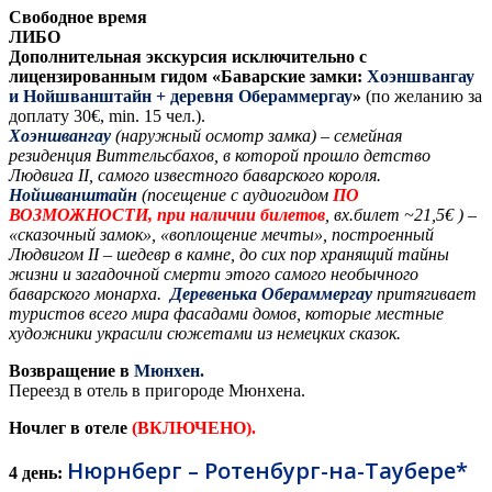
Свободное время
ЛИБО
Дополнительная экскурсия
исключительно с
лицензированным гидом «Баварские замки:
Хоэншвангау
и Нойшванштайн + деревня Обераммергау
»
(по желанию за
доплату 30€, min. 15 чел.).
Хоэншвангау
(наружный осмотр замка) – семейная
резиденция Виттельсбахов, в которой прошло детство
Людвига II, самого известного баварского короля.
Нойшванштайн
(посещение с аудиогидом
ПО
ВОЗМОЖНОСТИ, при наличии билетов
, вх.билет ~21,5€ ) –
«сказочный замок», «воплощение мечты», построенный
Людвигом II – шедевр в камне, до сих пор хранящий тайны
жизни и загадочной смерти этого самого необычного
баварского монарха.
Деревенька
Обераммергау
притягивает
туристов всего мира фасадами домов, которые местные
художники украсили сюжетами из немецких сказок.
Возвращение в
Мюнхен.
Переезд в отель в пригороде Мюнхена.
Ночлег в отеле
(ВКЛЮЧЕНО).
Нюрнберг – Ротенбург-на-Таубере*
4 день: